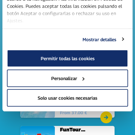
Cookies. Puedes aceptar todas las cookies pulsando el
botón Aceptar o configurarlas o rechazar su uso en
Family ticket 4
Ajustes.
persons
4 ticket pack: Water park
day ticket for a family of
4 persons.
From 133.60 €
Mostrar detalles
Family ticket 5
Permitir todas las cookies
persons
5 ticket pack: Water Park
Day ticket for 5 people.
From 167.00 €
Personalizar
Day ticket summer '26
Solo usar cookies necesarias
Day ticket to water park
Serena (adults & children).
From 37.00 €
FunTour