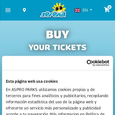
0
EN
BUY
YOUR TICKETS
Esta página web usa cookies
En ASPRO PARKS utilizamos cookies propias y de
terceros para fines analíticos y publicitarios, recopilando
2 days ticket summer
información estadística del uso de la página web y
'26*
2 consecutive days at
ofrecerte un servicio más personalizado y publicidad
Serena!
acorde a tu navegación. Más informacion en Política de
From 51.00 €