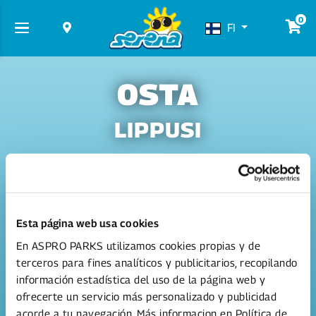
0
FI
OSTA
LIPPUSI
Esta página web usa cookies
En ASPRO PARKS utilizamos cookies propias y de
terceros para fines analíticos y publicitarios, recopilando
2 päivän lippu kesä
información estadística del uso de la página web y
'26
2 peräkkäistä päivää
ofrecerte un servicio más personalizado y publicidad
Serenassa!
acorde a tu navegación. Más informacion en Política de
Alkaen 51.00 €