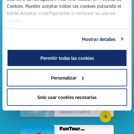
Cookies. Puedes aceptar todas las cookies pulsando el
botón Aceptar o configurarlas o rechazar su uso en
Perhelippu 4 henkilöä
Ajustes.
4 lipun paketti:
vesipuiston päiväliput
nelihenkiselle perheelle.
Alkaen 133.60 €
Mostrar detalles
Perhelippu 5 henkilöä
Permitir todas las cookies
5 lipun paketti:
vesipuiston päiväliput
viisihenkiselle perheelle.
Alkaen 167.00 €
Personalizar
Päivälippu kesä 2026
Solo usar cookies necesarias
Päivälippu vesipuisto
Serenaan (aikuiset ja
lapset).
Alkaen 37.00 €
FunTour