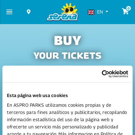
0
EN
BUY
YOUR TICKETS
Esta página web usa cookies
En ASPRO PARKS utilizamos cookies propias y de
terceros para fines analíticos y publicitarios, recopilando
2 days ticket summer
información estadística del uso de la página web y
'26*
2 consecutive days at
ofrecerte un servicio más personalizado y publicidad
Serena!
acorde a tu navegación. Más informacion en Política de
From 51.00 €