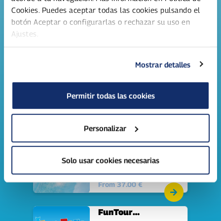
Cookies. Puedes aceptar todas las cookies pulsando el
botón Aceptar o configurarlas o rechazar su uso en
Family ticket 4
Ajustes.
persons
4 ticket pack: Water park
day ticket for a family of
4 persons.
From 133.60 €
Mostrar detalles
Family ticket 5
Permitir todas las cookies
persons
5 ticket pack: Water Park
Day ticket for 5 people.
From 167.00 €
Personalizar
Day ticket summer '26
Solo usar cookies necesarias
Day ticket to water park
Serena (adults & children).
From 37.00 €
FunTour